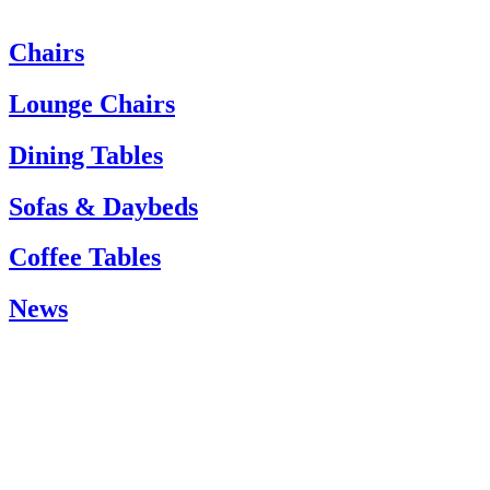
Chairs
Heeft u hulp nodig? Neem dan contact op met de klantenservice via:
Tel.: +45 66 12 14 04
Lounge Chairs
info@carlhansen.dk
Dining Tables
Sofas & Daybeds
Coffee Tables
News