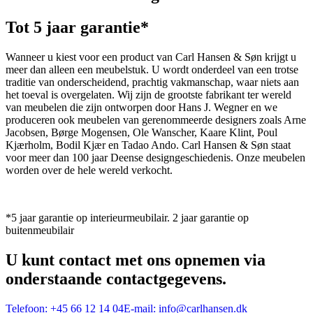
Tot 5 jaar garantie*
Wanneer u kiest voor een product van Carl Hansen & Søn krijgt u
meer dan alleen een meubelstuk. U wordt onderdeel van een trotse
traditie van onderscheidend, prachtig vakmanschap, waar niets aan
het toeval is overgelaten. Wij zijn de grootste fabrikant ter wereld
van meubelen die zijn ontworpen door Hans J. Wegner en we
produceren ook meubelen van gerenommeerde designers zoals Arne
Jacobsen, Børge Mogensen, Ole Wanscher, Kaare Klint, Poul
Kjærholm, Bodil Kjær en Tadao Ando. Carl Hansen & Søn staat
voor meer dan 100 jaar Deense designgeschiedenis. Onze meubelen
worden over de hele wereld verkocht.
*5 jaar garantie op interieurmeubilair. 2 jaar garantie op
buitenmeubilair
U kunt contact met ons opnemen via
onderstaande contactgegevens.
Telefoon:
+45 66 12 14 04
E-mail:
info@carlhansen.dk