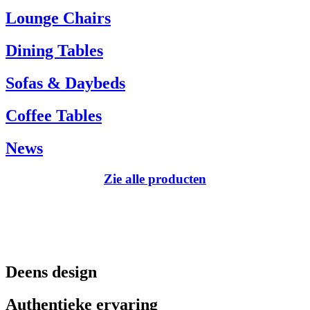
Tel.: +45 66 12 14 04
Lounge Chairs
info@carlhansen.dk
Dining Tables
Sofas & Daybeds
Coffee Tables
News
Zie alle producten
Deens design
Authentieke ervaring