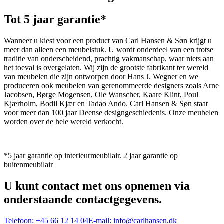
Tot 5 jaar garantie*
Wanneer u kiest voor een product van Carl Hansen & Søn krijgt u
meer dan alleen een meubelstuk. U wordt onderdeel van een trotse
traditie van onderscheidend, prachtig vakmanschap, waar niets aan
het toeval is overgelaten. Wij zijn de grootste fabrikant ter wereld
van meubelen die zijn ontworpen door Hans J. Wegner en we
produceren ook meubelen van gerenommeerde designers zoals Arne
Jacobsen, Børge Mogensen, Ole Wanscher, Kaare Klint, Poul
Kjærholm, Bodil Kjær en Tadao Ando. Carl Hansen & Søn staat
voor meer dan 100 jaar Deense designgeschiedenis. Onze meubelen
worden over de hele wereld verkocht.
*5 jaar garantie op interieurmeubilair. 2 jaar garantie op
buitenmeubilair
U kunt contact met ons opnemen via
onderstaande contactgegevens.
Telefoon:
+45 66 12 14 04
E-mail:
info@carlhansen.dk