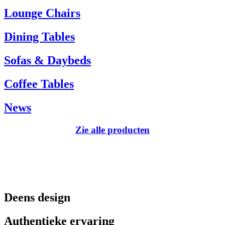
Tel.: +45 66 12 14 04
Lounge Chairs
info@carlhansen.dk
Dining Tables
Sofas & Daybeds
Coffee Tables
News
Zie alle producten
Deens design
Authentieke ervaring