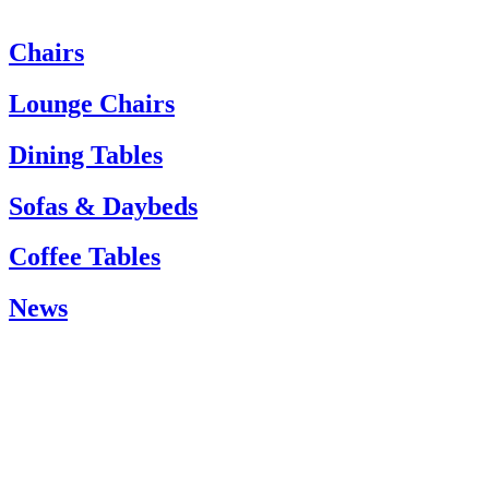
Chairs
Heeft u hulp nodig? Neem dan contact op met de klantenservice via:
Tel.: +45 66 12 14 04
Lounge Chairs
info@carlhansen.dk
Dining Tables
Sofas & Daybeds
Coffee Tables
News