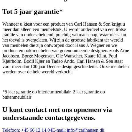
Tot 5 jaar garantie*
Wanneer u kiest voor een product van Carl Hansen & Søn krijgt u
meer dan alleen een meubelstuk. U wordt onderdeel van een trotse
traditie van onderscheidend, prachtig vakmanschap, waar niets aan
het toeval is overgelaten. Wij zijn de grootste fabrikant ter wereld
van meubelen die zijn ontworpen door Hans J. Wegner en we
produceren ook meubelen van gerenommeerde designers zoals Arne
Jacobsen, Børge Mogensen, Ole Wanscher, Kaare Klint, Poul
Kjærholm, Bodil Kjær en Tadao Ando. Carl Hansen & Søn staat
voor meer dan 100 jaar Deense designgeschiedenis. Onze meubelen
worden over de hele wereld verkocht.
*5 jaar garantie op interieurmeubilair. 2 jaar garantie op
buitenmeubilair
U kunt contact met ons opnemen via
onderstaande contactgegevens.
Telefoon:
+45 66 12 14 04
E-mail:
info@carlhansen.dk