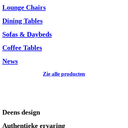
Tel.: +45 66 12 14 04
Lounge Chairs
info@carlhansen.dk
Dining Tables
Sofas & Daybeds
Coffee Tables
News
Zie alle producten
Deens design
Authentieke ervaring