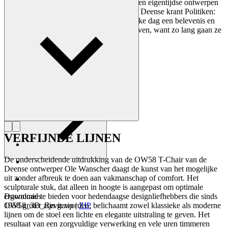
Academie overnam. Wanschers klassieke en eigentijdse ontwerpen
maakten hem populair. In 1958 schreef de Deense krant Politiken:
“Het bezitten van een Wanscher stoel is elke dag een belevenis en
dat zal nog enkele honderden jaren zo blijven, want zo lang gaan ze
mee”.
Maak kennis met Ole Wanscher
VERFIJNDE LIJNEN
De onderscheidende uitdrukking van de OW58 T-Chair van de
Deense ontwerper Ole Wanscher daagt de kunst van het mogelijke
uit zonder afbreuk te doen aan vakmanschap of comfort. Het
sculpturale stuk, dat alleen in hoogte is aangepast om optimale
ergonomie te bieden voor hedendaagse designliefhebbers die sinds
Downloads
1958 groter zijn geworden, belichaamt zowel klassieke als moderne
OW58_3D_Revit.zip
|
ZIP
lijnen om de stoel een lichte en elegante uitstraling te geven. Het
resultaat van een zorgvuldige verwerking en vele uren timmeren