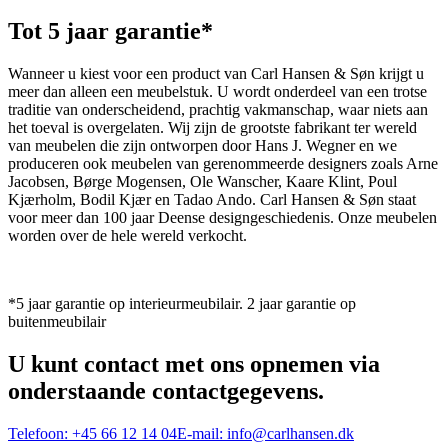
Tot 5 jaar garantie*
Wanneer u kiest voor een product van Carl Hansen & Søn krijgt u
meer dan alleen een meubelstuk. U wordt onderdeel van een trotse
traditie van onderscheidend, prachtig vakmanschap, waar niets aan
het toeval is overgelaten. Wij zijn de grootste fabrikant ter wereld
van meubelen die zijn ontworpen door Hans J. Wegner en we
produceren ook meubelen van gerenommeerde designers zoals Arne
Jacobsen, Børge Mogensen, Ole Wanscher, Kaare Klint, Poul
Kjærholm, Bodil Kjær en Tadao Ando. Carl Hansen & Søn staat
voor meer dan 100 jaar Deense designgeschiedenis. Onze meubelen
worden over de hele wereld verkocht.
*5 jaar garantie op interieurmeubilair. 2 jaar garantie op
buitenmeubilair
U kunt contact met ons opnemen via
onderstaande contactgegevens.
Telefoon:
+45 66 12 14 04
E-mail:
info@carlhansen.dk