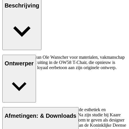
Beschrijving
Het diepe respect van Ole Wanscher voor materialen, vakmanschap
en functie komt tot uiting in de OW58 T-Chair, die opnieuw is
Ontwerper
uitgebracht als een loyaal eerbetoon aan zijn originele ontwerp.
Lees meer
Ole Wanscher was van vitaal belang voor de esthetiek en
functionaliteit van modern Deens design. Na zijn studie bij Kaare
Afmetingen: & Downloads
Klint hielp hij het Deense meubeldesign vorm te geven als designer
en als docent toen hij Klints professoraat aan de Koninklijke Deense