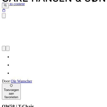
Skip to content
Door
Ole Wanscher
Toevoegen
aan
favorieten
OW58 | T-Chair