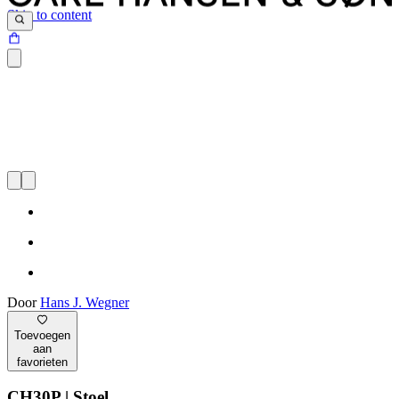
Skip to content
Door
Hans J. Wegner
Toevoegen
aan
favorieten
CH30P | Stoel