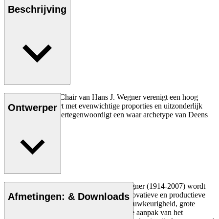
Beschrijving
De CH30 Dining Chair van Hans J. Wegner verenigt een hoog
niveau van comfort met evenwichtige proporties en uitzonderlijk
Ontwerper
vakmanschap en vertegenwoordigt een waar archetype van Deens
Modern.
Lees meer
De Deense meubelontwerper Hans J. Wegner (1914-2007) wordt
gezien als een van de meest creatieve, innovatieve en productieve
Afmetingen: & Downloads
ontwerpers aller tijden, bekend om zijn nauwkeurigheid, grote
inzicht in vakmanschap en compromisloze aanpak van het