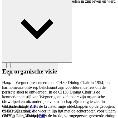
ontwerpen. Wegner ontwierp bijna 500 stoelen in zijn leven en werd
vaak de meester van de stoel genoemd.
Maak kennis met Hans J. Wegner
Een organische visie
Hans J. Wegner presenteerde de CH30 Dining Chair in 1954; het
harmonieuze ontwerp belichaamt zijn voortdurende reis om de
perfecte stoel te ontwerpen. In de CH30 Dining Chair is de
kenmerkende stijl van Wegner goed zichtbaar: zijn organische
ontwerpen en uitzonderlijke vakmanschap zijn terug te zien in
Downloads
verfijnde details zoals de kruisvormige afdekkappen op de gebogen,
CH30.revit.zip
|
ZIP
ovale rugleuning, die weer in lijn ligt met de achterpoten voor ultiem
CH30_2D.zip
|
ZIP
comfort. In combinatie met de brede, vormgeperste, gevoerde zitting
CH30_chair_3D.zip
|
ZIP