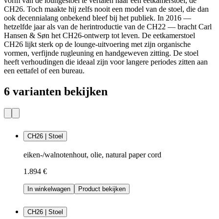
vorm van de loungestoel te vertalen naar een eetkamerstoel, de
CH26. Toch maakte hij zelfs nooit een model van de stoel, die dan
ook decennialang onbekend bleef bij het publiek. In 2016 —
hetzelfde jaar als van de herintroductie van de CH22 — bracht Carl
Hansen & Søn het CH26-ontwerp tot leven. De eetkamerstoel
CH26 lijkt sterk op de lounge-uitvoering met zijn organische
vormen, verfijnde rugleuning en handgeweven zitting. De stoel
heeft verhoudingen die ideaal zijn voor langere periodes zitten aan
een eettafel of een bureau.
6 varianten bekijken
CH26 | Stoel
eiken-/walnotenhout, olie, natural paper cord
1.894 €
In winkelwagen
Product bekijken
CH26 | Stoel