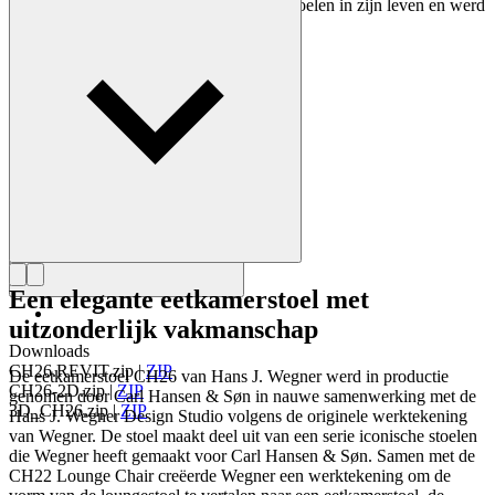
ontwerpen. Wegner ontwierp bijna 500 stoelen in zijn leven en werd
vaak de meester van de stoel genoemd.
Maak kennis met Hans J. Wegner
Een elegante eetkamerstoel met
uitzonderlijk vakmanschap
Downloads
CH26.REVIT.zip
|
ZIP
De eetkamerstoel CH26 van Hans J. Wegner werd in productie
CH26-2D.zip
|
ZIP
genomen door Carl Hansen & Søn in nauwe samenwerking met de
3D_CH26.zip
|
ZIP
Hans J. Wegner Design Studio volgens de originele werktekening
van Wegner. De stoel maakt deel uit van een serie iconische stoelen
die Wegner heeft gemaakt voor Carl Hansen & Søn. Samen met de
CH22 Lounge Chair creëerde Wegner een werktekening om de