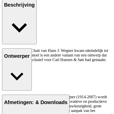
Beschrijving
De CH26 Dining Chair van Hans J. Wegner kwam uiteindelijk tot
leven in 2016. De stoel is een andere variant van een ontwerp dat
Ontwerper
Wegner in 1950 exclusief voor Carl Hansen & Søn had gemaakt.
Lees meer
De Deense meubelontwerper Hans J. Wegner (1914-2007) wordt
gezien als een van de meest creatieve, innovatieve en productieve
Afmetingen: & Downloads
ontwerpers aller tijden, bekend om zijn nauwkeurigheid, grote
inzicht in vakmanschap en compromisloze aanpak van het