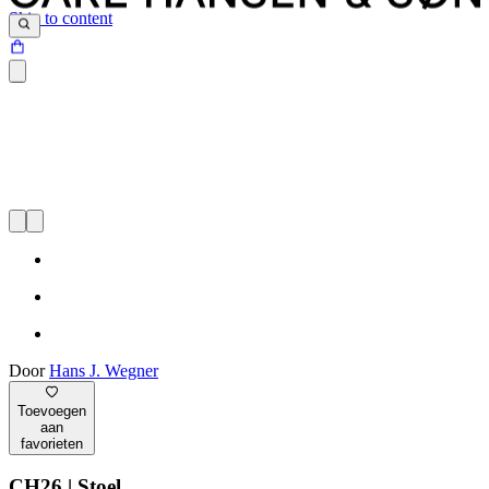
Skip to content
Door
Hans J. Wegner
Toevoegen
aan
favorieten
CH26 | Stoel