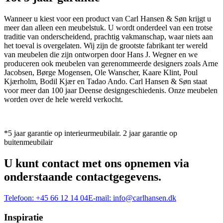
Wanneer u kiest voor een product van Carl Hansen & Søn krijgt u
meer dan alleen een meubelstuk. U wordt onderdeel van een trotse
traditie van onderscheidend, prachtig vakmanschap, waar niets aan
het toeval is overgelaten. Wij zijn de grootste fabrikant ter wereld
van meubelen die zijn ontworpen door Hans J. Wegner en we
produceren ook meubelen van gerenommeerde designers zoals Arne
Jacobsen, Børge Mogensen, Ole Wanscher, Kaare Klint, Poul
Kjærholm, Bodil Kjær en Tadao Ando. Carl Hansen & Søn staat
voor meer dan 100 jaar Deense designgeschiedenis. Onze meubelen
worden over de hele wereld verkocht.
*5 jaar garantie op interieurmeubilair. 2 jaar garantie op
buitenmeubilair
U kunt contact met ons opnemen via
onderstaande contactgegevens.
Telefoon:
+45 66 12 14 04
E-mail:
info@carlhansen.dk
Inspiratie