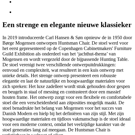
Een strenge en elegante nieuwe klassieker
In 2019 introduceerde Carl Hansen & Søn opnieuw de in 1950 door
Børge Mogensen ontworpen Huntsman Chair. De stoel werd voor
het eerst gepresenteerd op de Copenhagen Cabinetmakers' Furniture
Guild Exhibition als onderdeel van het ‘jachthut-thema’ van
Mogensen en wordt vergezeld door de bijpassende Hunting Table.
De stoel verenigt twee verschillende ontwerpuitdrukkingen:
eenvoud en complexiteit, wat resulteert in een kuis ontwerp met
unieke details. Het strenge ontwerp presenteert een robuuste
elegantie en laat de natuurlijke en hoogwaardige materialen voor
zich spreken: Het luxe zadelleer wordt strak gehouden door gespen
en beugels in staal of messing en contrasteert door een massief
houten frame. Het ontwerp zorgt voor een flexibele en comfortabele
stoel die een verscheidenheid aan zitposities mogelijk maakt. De
stoel benadrukte het belang van Mogensen voor het succes van
Danish Modern en hielp bij het definiëren van zijn stijl. Met zijn
hoogwaardige materialen en tijdloos vakmanschap is de stoel ideaal
voor een moderne context, omdat het veelzijdige karakter van de
stoel generaties lang zal meegaan. De Huntsman Chair is