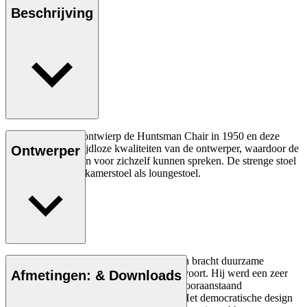
Beschrijving
Børge Mogensen ontwierp de Huntsman Chair in 1950 en deze
omvat perfect de tijdloze kwaliteiten van de ontwerper, waardoor de
Ontwerper
premium materialen voor zichzelf kunnen spreken. De strenge stoel
dient zowel als eetkamerstoel als loungestoel.
Lees meer
Het creatieve proces van Børge Mogensen bracht duurzame
meubelstukken met de focus op de mens voort. Hij werd een zeer
Afmetingen: & Downloads
invloedrijke naoorlogse designer en een vooraanstaand
vertegenwoordiger van Danish Modern. Het democratische design