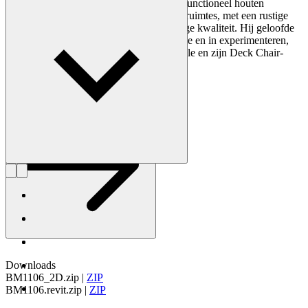
van Mogensen bestond uit eenvoudig en functioneel houten
meubilair voor zowel privé- als openbare ruimtes, met een rustige
esthetiek en een sterke constructie van hoge kwaliteit. Hij geloofde
in visuele helderheid en minimale decoratie en in experimenteren,
zoals te zien in zijn klassieke Hunting Table en zijn Deck Chair-
serie.
Maak kennis met Børge Mogensen
Downloads
BM1106_2D.zip
|
ZIP
BM1106.revit.zip
|
ZIP