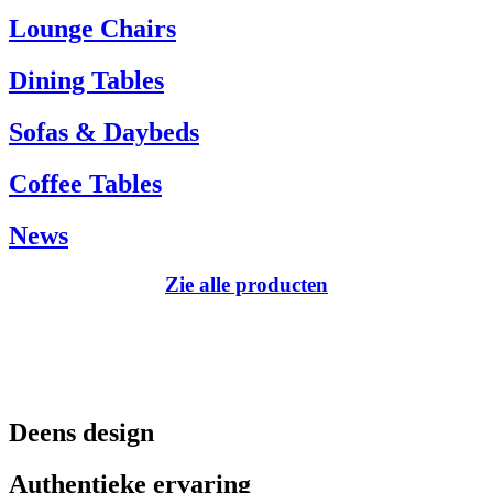
Tel.: +45 66 12 14 04
Lounge Chairs
info@carlhansen.dk
Dining Tables
Sofas & Daybeds
Coffee Tables
News
Zie alle producten
Deens design
Authentieke ervaring