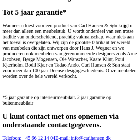
Tot 5 jaar garantie*
Wanneer u kiest voor een product van Carl Hansen & Søn krijgt u
meer dan alleen een meubelstuk. U wordt onderdeel van een trotse
traditie van onderscheidend, prachtig vakmanschap, waar niets aan
het toeval is overgelaten. Wij zijn de grootste fabrikant ter wereld
van meubelen die zijn ontworpen door Hans J. Wegner en we
produceren ook meubelen van gerenommeerde designers zoals Arne
Jacobsen, Børge Mogensen, Ole Wanscher, Kaare Klint, Poul
Kjærholm, Bodil Kjær en Tadao Ando. Carl Hansen & Søn staat
voor meer dan 100 jaar Deense designgeschiedenis. Onze meubelen
worden over de hele wereld verkocht.
*5 jaar garantie op interieurmeubilair. 2 jaar garantie op
buitenmeubilair
U kunt contact met ons opnemen via
onderstaande contactgegevens.
Telefoon:
+45 66 12 14 04
E-mail:
info@carlhansen.dk