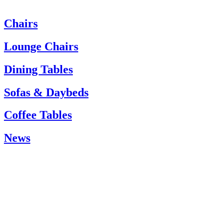
Chairs
Heeft u hulp nodig? Neem dan contact op met de klantenservice via:
Tel.: +45 66 12 14 04
Lounge Chairs
info@carlhansen.dk
Dining Tables
Sofas & Daybeds
Coffee Tables
News