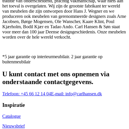
traditie van onderscheidend, prachtig vakmanschap, waar niets aan
het toeval is overgelaten. Wij zijn de grootste fabrikant ter wereld
van meubelen die zijn ontworpen door Hans J. Wegner en we
produceren ook meubelen van gerenommeerde designers zoals Arne
Jacobsen, Børge Mogensen, Ole Wanscher, Kaare Klint, Poul
Kjærholm, Bodil Kjær en Tadao Ando. Carl Hansen & Søn staat
voor meer dan 100 jaar Deense designgeschiedenis. Onze meubelen
worden over de hele wereld verkocht.
*5 jaar garantie op interieurmeubilair. 2 jaar garantie op
buitenmeubilair
U kunt contact met ons opnemen via
onderstaande contactgegevens.
Telefoon:
+45 66 12 14 04
E-mail:
info@carlhansen.dk
Inspiratie
Catalogue
Nieuwsbrief