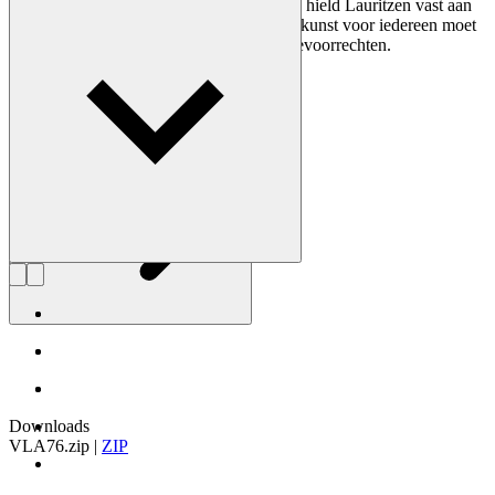
functie volgt. Gedurende zijn hele carrière hield Lauritzen vast aan
de benadering dat architectuur toegepaste kunst voor iedereen moet
zijn – niet alleen voor een selecte groep bevoorrechten.
Maak kennis met Vilhelm Lauritzen
Downloads
VLA76.zip
|
ZIP