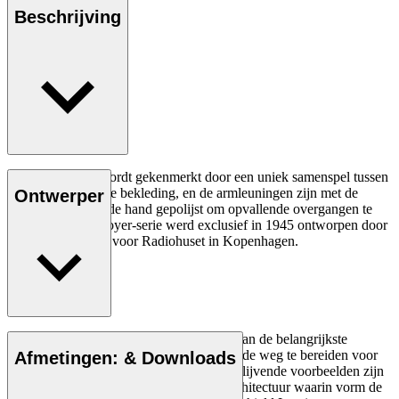
Beschrijving
De Foyer Chair wordt gekenmerkt door een uniek samenspel tussen
het eikenhout en de bekleding, en de armleuningen zijn met de
Ontwerper
grootste zorg met de hand gepolijst om opvallende overgangen te
voorkomen. De Foyer-serie werd exclusief in 1945 ontworpen door
Vilhelm Lauritzen voor Radiohuset in Kopenhagen.
Lees meer
Vilhelm Lauritzen (1894-1984) was een van de belangrijkste
Deense architecten van zijn tijd. Hij hielp de weg te bereiden voor
Afmetingen: & Downloads
het Deense modernisme met werken die blijvende voorbeelden zijn
van een toen nieuwe en revolutionaire architectuur waarin vorm de