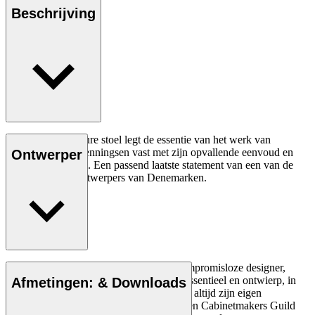
Beschrijving
De FH429 Signature stoel legt de essentie van het werk van
ontwerper Frits Henningsen vast met zijn opvallende eenvoud en
Ontwerper
sierlijke rondingen. Een passend laatste statement van een van de
grootste meubelontwerpers van Denemarken.
Lees meer
Frits Henningsen, die bekend staat als compromisloze designer,
beschouwde kwaliteitsvakmanschap als essentieel en ontwierp, in
Afmetingen: & Downloads
tegenstelling tot de meeste meubelmakers, altijd zijn eigen
meubelstukken. Als lid van de Copenhagen Cabinetmakers Guild