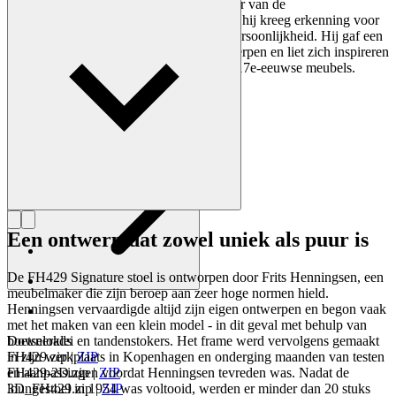
werd Henningsen een belangrijke aanjager van de
meubeltentoonstellingen in die periode en hij kreeg erkenning voor
zijn perfectionistische stijl en levendige persoonlijkheid. Hij gaf een
nieuwe uitdrukking aan traditionele ontwerpen en liet zich inspireren
door de Franse Empire, rococo en Britse 17e-eeuwse meubels.
Maak kennis met Frits Henningsen
Een ontwerp dat zowel uniek als puur is
De FH429 Signature stoel is ontworpen door Frits Henningsen, een
meubelmaker die zijn beroep aan zeer hoge normen hield.
Henningsen vervaardigde altijd zijn eigen ontwerpen en begon vaak
met het maken van een klein model - in dit geval met behulp van
boetseerklei en tandenstokers. Het frame werd vervolgens gemaakt
Downloads
in zijn werkplaats in Kopenhagen en onderging maanden van testen
FH429.zip
|
ZIP
en aanpassingen voordat Henningsen tevreden was. Nadat de
FH429-2D.zip
|
ZIP
loungestoel in 1954 was voltooid, werden er minder dan 20 stuks
3D_FH429.zip
|
ZIP