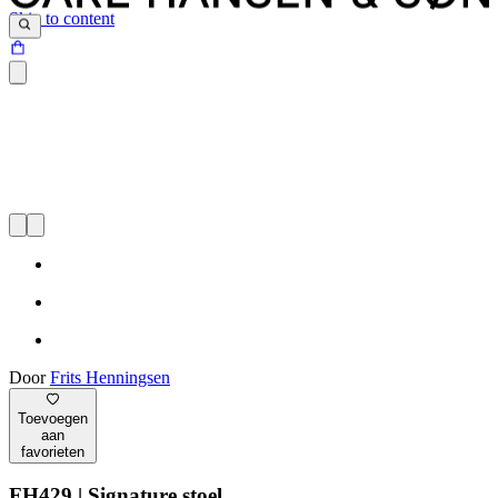
Skip to content
Door
Frits Henningsen
Toevoegen
aan
favorieten
FH429 | Signature stoel