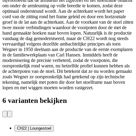
bijvoorbeeld dat de armsteun het zijprofiel en het stoelframe omarmt
om onder de armleuning op volle breedte te komen, zodat deze
optimaal ondersteund wordt. Aan de achterkant wordt het paper
cord van de zitting rond het frame geleid en door een horizontale
groef in de lat aan de achterkant. Aan de voorkant van de stoel zitten
twee mooie verbindingen waardoor de voorpoten door de met de
hand gemaakte hoeken naar boven lopen. Natuurlijk is de productie
vandaag de dag gemoderniseerd, maar de CH22 wordt nog steeds
vervaardigd volgens dezelfde ambachtelijke principes als toen
Wegner in 1950 deelnam aan de productie van de eerste exemplaren
in de familiewerkplaats van Carl Hansen. Inmiddels heeft de
modernisering de precisie verbeterd, zodat de voorpoten, die
oorspronkelijk rond waren, nu hetzelfde profiel kunnen hebben als
de achterpoten van de stoel. Dit betekent dat ze nu worden gemaakt
zoals Wegner ze oorspronkelijk had getekend op zijn technische
tekening, namelijk met poten die door het stoelframe naar boven
lopen en met wiggen moeten worden vastgezet.
6 varianten bekijken
CH22 | Loungestoel