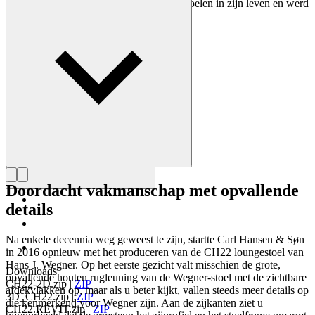
ontwerpen. Wegner ontwierp bijna 500 stoelen in zijn leven en werd
vaak de meester van de stoel genoemd.
Maak kennis met Hans J. Wegner
Doordacht vakmanschap met opvallende
details
Na enkele decennia weg geweest te zijn, startte Carl Hansen & Søn
in 2016 opnieuw met het produceren van de CH22 loungestoel van
Hans J. Wegner. Op het eerste gezicht valt misschien de grote,
Downloads
opvallende houten rugleuning van de Wegner-stoel met de zichtbare
CH22-2D.zip
|
ZIP
afdekvlakken op, maar als u beter kijkt, vallen steeds meer details op
3D_CH22.zip
|
ZIP
die kenmerkend voor Wegner zijn. Aan de zijkanten ziet u
CH22.REVIT.zip
|
ZIP