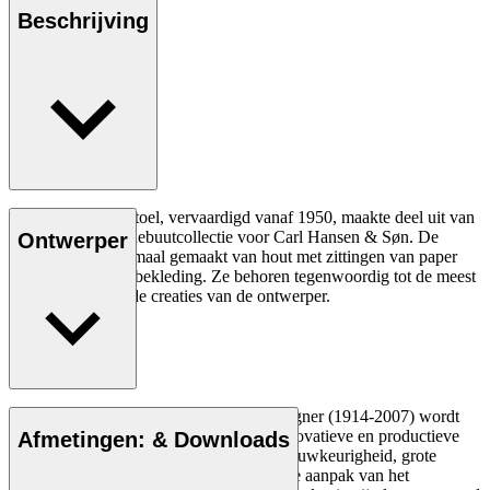
Beschrijving
De CH22 loungestoel, vervaardigd vanaf 1950, maakte deel uit van
Hans J. Wegners debuutcollectie voor Carl Hansen & Søn. De
Ontwerper
stoelen waren allemaal gemaakt van hout met zittingen van paper
cord in plaats van bekleding. Ze behoren tegenwoordig tot de meest
bekende en gewilde creaties van de ontwerper.
Lees meer
De Deense meubelontwerper Hans J. Wegner (1914-2007) wordt
gezien als een van de meest creatieve, innovatieve en productieve
Afmetingen: & Downloads
ontwerpers aller tijden, bekend om zijn nauwkeurigheid, grote
inzicht in vakmanschap en compromisloze aanpak van het