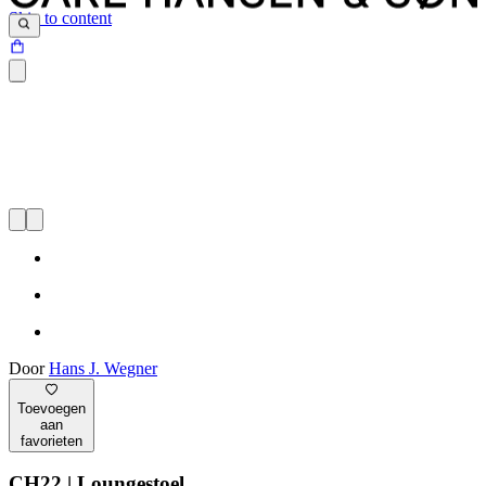
Skip to content
Door
Hans J. Wegner
Toevoegen
aan
favorieten
CH22 | Loungestoel