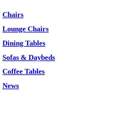
Chairs
Heeft u hulp nodig? Neem dan contact op met de klantenservice via:
Tel.: +45 66 12 14 04
Lounge Chairs
info@carlhansen.dk
Dining Tables
Sofas & Daybeds
Coffee Tables
News