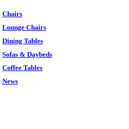
Chairs
Heeft u hulp nodig? Neem dan contact op met de klantenservice via:
Tel.: +45 66 12 14 04
Lounge Chairs
info@carlhansen.dk
Dining Tables
Sofas & Daybeds
Coffee Tables
News