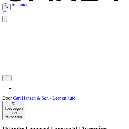
Skip to content
Door
Carl Hansen & Søn - Leer en huid
Toevoegen
aan
favorieten
IJslandse Longwool Lamsvacht | Accessoires