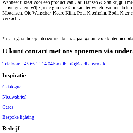
Wanneer u kiest voor een product van Carl Hansen & Søn krijgt u mee
is overgelaten. Wij zijn de grootste fabrikant ter wereld van meub
Mogensen, Ole Wanscher, Kaare Klint, Poul Kjærholm, Bodil Kjær e
verkocht.
*5 jaar garantie op interieurmeubilair. 2 jaar garantie op buitenmeubila
U kunt contact met ons opnemen via onder
Telefoon:
+45 66 12 14 04
E-mail:
info@carlhansen.dk
Inspiratie
Catalogue
Nieuwsbrief
Cases
Bespoke lighting
Bedrijf