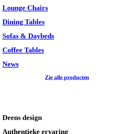
Tel.: +45 66 12 14 04
Lounge Chairs
info@carlhansen.dk
Dining Tables
Sofas & Daybeds
Coffee Tables
News
Zie alle producten
Deens design
Authentieke ervaring