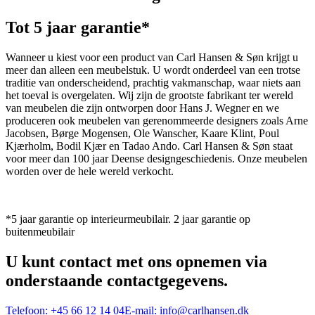
Tot 5 jaar garantie*
Wanneer u kiest voor een product van Carl Hansen & Søn krijgt u
meer dan alleen een meubelstuk. U wordt onderdeel van een trotse
traditie van onderscheidend, prachtig vakmanschap, waar niets aan
het toeval is overgelaten. Wij zijn de grootste fabrikant ter wereld
van meubelen die zijn ontworpen door Hans J. Wegner en we
produceren ook meubelen van gerenommeerde designers zoals Arne
Jacobsen, Børge Mogensen, Ole Wanscher, Kaare Klint, Poul
Kjærholm, Bodil Kjær en Tadao Ando. Carl Hansen & Søn staat
voor meer dan 100 jaar Deense designgeschiedenis. Onze meubelen
worden over de hele wereld verkocht.
*5 jaar garantie op interieurmeubilair. 2 jaar garantie op
buitenmeubilair
U kunt contact met ons opnemen via
onderstaande contactgegevens.
Telefoon:
+45 66 12 14 04
E-mail:
info@carlhansen.dk