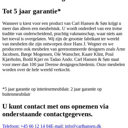
Tot 5 jaar garantie*
Wanneer u kiest voor een product van Carl Hansen & Søn krijgt u
meer dan alleen een meubelstuk. U wordt onderdeel van een trotse
traditie van onderscheidend, prachtig vakmanschap, waar niets aan
het toeval is overgelaten. Wij zijn de grootste fabrikant ter wereld
van meubelen die zijn ontworpen door Hans J. Wegner en we
produceren ook meubelen van gerenommeerde designers zoals Arne
Jacobsen, Børge Mogensen, Ole Wanscher, Kaare Klint, Poul
Kjærholm, Bodil Kjær en Tadao Ando. Carl Hansen & Søn staat
voor meer dan 100 jaar Deense designgeschiedenis. Onze meubelen
worden over de hele wereld verkocht.
*5 jaar garantie op interieurmeubilair. 2 jaar garantie op
buitenmeubilair
U kunt contact met ons opnemen via
onderstaande contactgegevens.
Telefoon:
+45 66 12 14 04
E-mail:
info@carlhansen.dk