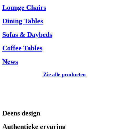
Tel.: +45 66 12 14 04
Lounge Chairs
info@carlhansen.dk
Dining Tables
Sofas & Daybeds
Coffee Tables
News
Zie alle producten
Deens design
Authentieke ervaring