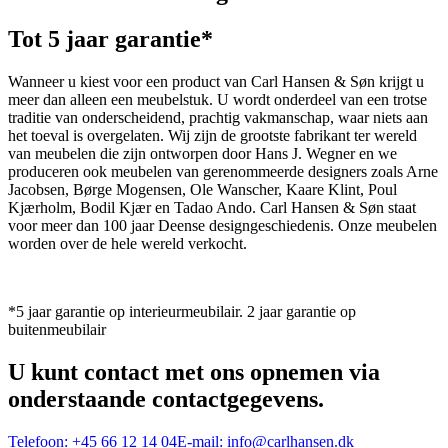
Tot 5 jaar garantie*
Wanneer u kiest voor een product van Carl Hansen & Søn krijgt u
meer dan alleen een meubelstuk. U wordt onderdeel van een trotse
traditie van onderscheidend, prachtig vakmanschap, waar niets aan
het toeval is overgelaten. Wij zijn de grootste fabrikant ter wereld
van meubelen die zijn ontworpen door Hans J. Wegner en we
produceren ook meubelen van gerenommeerde designers zoals Arne
Jacobsen, Børge Mogensen, Ole Wanscher, Kaare Klint, Poul
Kjærholm, Bodil Kjær en Tadao Ando. Carl Hansen & Søn staat
voor meer dan 100 jaar Deense designgeschiedenis. Onze meubelen
worden over de hele wereld verkocht.
*5 jaar garantie op interieurmeubilair. 2 jaar garantie op
buitenmeubilair
U kunt contact met ons opnemen via
onderstaande contactgegevens.
Telefoon:
+45 66 12 14 04
E-mail:
info@carlhansen.dk