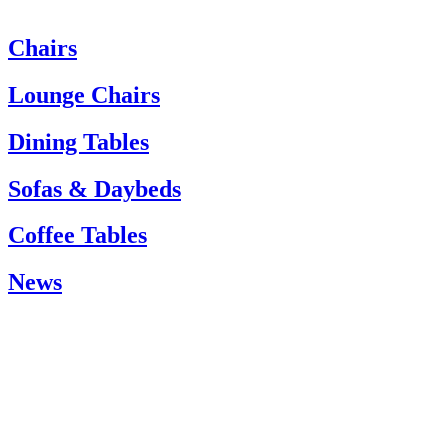
Chairs
Heeft u hulp nodig? Neem dan contact op met de klantenservice via:
Tel.: +45 66 12 14 04
Lounge Chairs
info@carlhansen.dk
Dining Tables
Sofas & Daybeds
Coffee Tables
News