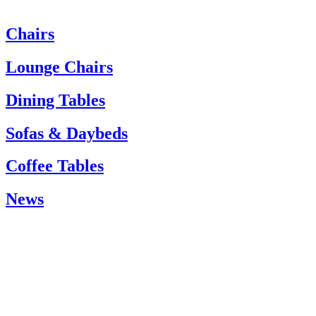
Chairs
Heeft u hulp nodig? Neem dan contact op met de klantenservice via:
Tel.: +45 66 12 14 04
Lounge Chairs
info@carlhansen.dk
Dining Tables
Sofas & Daybeds
Coffee Tables
News