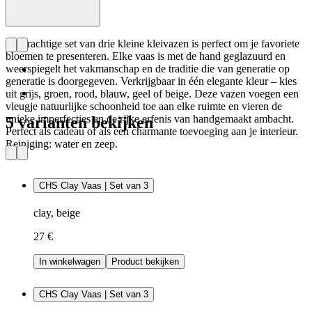
De prachtige set van drie kleine kleivazen is perfect om je favoriete
bloemen te presenteren. Elke vaas is met de hand geglazuurd en
weerspiegelt het vakmanschap en de traditie die van generatie op
generatie is doorgegeven. Verkrijgbaar in één elegante kleur – kies
uit grijs, groen, rood, blauw, geel of beige. Deze vazen voegen een
vleugje natuurlijke schoonheid toe aan elke ruimte en vieren de
unieke imperfecties en de rijke erfenis van handgemaakt ambacht.
5 varianten bekijken
Perfect als cadeau of als een charmante toevoeging aan je interieur.
Reiniging: water en zeep.
CHS Clay Vaas | Set van 3
clay, beige
27 €
In winkelwagen
Product bekijken
CHS Clay Vaas | Set van 3