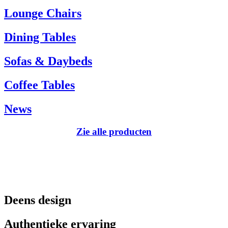
Tel.: +45 66 12 14 04
Lounge Chairs
info@carlhansen.dk
Dining Tables
Sofas & Daybeds
Coffee Tables
News
Zie alle producten
Deens design
Authentieke ervaring