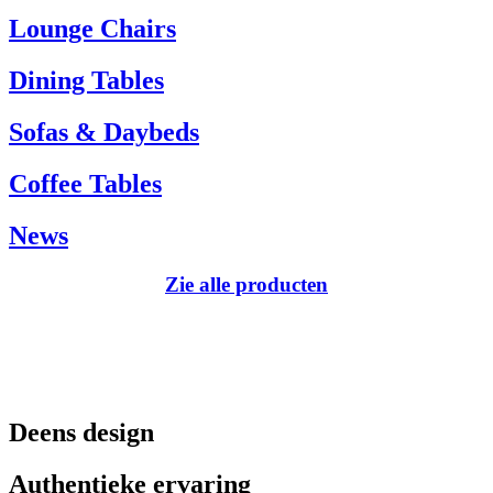
Tel.: +45 66 12 14 04
Lounge Chairs
info@carlhansen.dk
Dining Tables
Sofas & Daybeds
Coffee Tables
News
Zie alle producten
Deens design
Authentieke ervaring