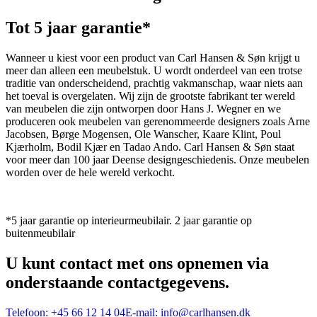
Tot 5 jaar garantie*
Wanneer u kiest voor een product van Carl Hansen & Søn krijgt u
meer dan alleen een meubelstuk. U wordt onderdeel van een trotse
traditie van onderscheidend, prachtig vakmanschap, waar niets aan
het toeval is overgelaten. Wij zijn de grootste fabrikant ter wereld
van meubelen die zijn ontworpen door Hans J. Wegner en we
produceren ook meubelen van gerenommeerde designers zoals Arne
Jacobsen, Børge Mogensen, Ole Wanscher, Kaare Klint, Poul
Kjærholm, Bodil Kjær en Tadao Ando. Carl Hansen & Søn staat
voor meer dan 100 jaar Deense designgeschiedenis. Onze meubelen
worden over de hele wereld verkocht.
*5 jaar garantie op interieurmeubilair. 2 jaar garantie op
buitenmeubilair
U kunt contact met ons opnemen via
onderstaande contactgegevens.
Telefoon:
+45 66 12 14 04
E-mail:
info@carlhansen.dk