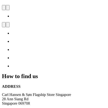
CARL HANSEN & SØN FLAG
Visit
us
and
be
inspired
by
Danish
Design
How to find us
ADDRESS
Carl Hansen & Søn Flagship Store Singapore
28 Ann Siang Rd
Singapore 069708