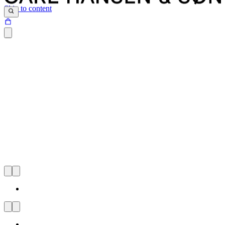
Skip to content
CARL HANSEN & SØN
FLAGSHIP STORE
CARLSBERG BYEN