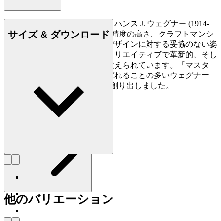
デンマークの家具デザイナー、ハンス J. ウェグナー (1914-
サイズ & ダウンロード
2007) は、家具づくりにおける精度の高さ、クラフトマンシ
ップに対する優れた洞察力、デザインに対する妥協のない姿
勢で知られており、史上最もクリエイティブで革新的、そし
て多作なデザイナーの一人に数えられています。「マスタ
ー・オブ・ザ・チェア」と呼ばれることの多いウェグナー
は、生涯で約500点もの椅子を創り出しました。
詳しく見る Hans J. Wegner
他のバリエーション