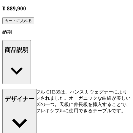
¥ 889,900
カートに入れる
納期
商品説明
ダイニングテーブル CH339は、ハンス J. ウェグナーにより
デザイナー
1962年にデザインされました。オーガニックな曲線が美しい
テーブルシリーズの一つ。天板に伸長板を挿入することで、
スペースをよりフレキシブルに使用できるテーブルです。