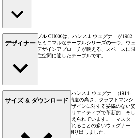
ダイニングテーブル CH006は、ハンス J. ウェグナーが1982
デザイナー
年にデザインしたミニマルなテーブルシリーズの一つ。ウェ
グナーの斬新なデザインアプローチが映える、スペースに限
りがある都会の住空間に適したテーブルです。
もっと読む
デンマークの家具デザイナー、ハンス J. ウェグナー (1914-
サイズ & ダウンロード
2007) は、家具づくりにおける精度の高さ、クラフトマンシ
ップに対する優れた洞察力、デザインに対する妥協のない姿
勢で知られており、史上最もクリエイティブで革新的、そし
て多作なデザイナーの一人に数えられています。「マスタ
ー・オブ・ザ・チェア」と呼ばれることの多いウェグナー
は、生涯で約500点もの椅子を創り出しました。