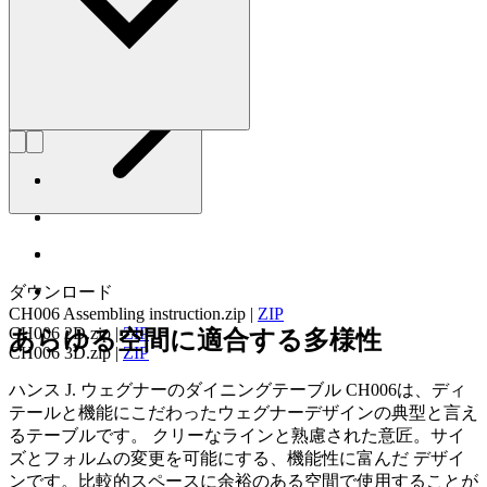
詳しく見る Hans J. Wegner
ダウンロード
CH006 Assembling instruction.zip
|
ZIP
CH006 2D.zip
|
ZIP
あらゆる空間に適合する多様性
CH006 3D.zip
|
ZIP
ハンス J. ウェグナーのダイニングテーブル CH006は、ディ
テールと機能にこだわったウェグナーデザインの典型と言え
るテーブルです。 クリーなラインと熟慮された意匠。サイ
ズとフォルムの変更を可能にする、機能性に富んだ デザイ
ンです。比較的スペースに余裕のある空間で使用することが