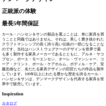
正統派の体験
最長5年間保証
カール・ハンセン＆サンの製品を選ぶことは、単に家具を買
うことと同義ではありません。それは、美しく磨き抜かれた
クラフトマンシップの長く誇り高い伝統の一部になることな
のです。当社はハンス J. ウェグナーのデザインを世界で最
も多く製作する家具メーカーであるとともに、アルネ・ヤコ
ブセン、ボーエ・モーエンセン、オーレ・ヴァンシャー、コ
ーア・クリント、ポール・ケアホルム、ボディル・ケア、安
藤忠雄など、名だたる家具デザインの巨匠たちの作品も製作
しています。100年以上にわたる豊かな歴史を誇るカール・
ハンセン＆サンは、デンマークデザインを代表する家具を世
界中で販売しています。
Inspiration
カタログ