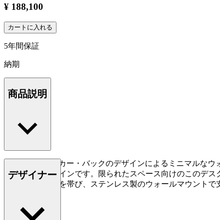
¥ 188,100
カートに入れる
5年間保証
納期
商品説明
AB019は、アンカー・バックのデザインによるミニマルな
デザイナー
と調和するデザインです。限られたスペース向けのこのデス
はソフトな丸みを帯び、ステンレス製のウォールマウントで支
もっと読む