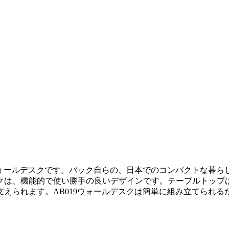
ウォールデスクです。バック自らの、日本でのコンパクトな暮
クは、機能的で使い勝手の良いデザインです。テーブルトップは
えられます。AB019ウォールデスクは簡単に組み立てられる