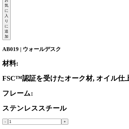
お
気
に
入
り
に
追
加
AB019 | ウォールデスク
材料:
FSC™認証を受けたオーク材, オイル仕
フレーム:
ステンレススチール
-
+