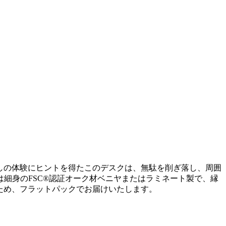
らしの体験にヒントを得たこのデスクは、無駄を削ぎ落し、周囲
細身のFSC®認証オーク材ベニヤまたはラミネート製で、縁
ため、フラットパックでお届けいたします。