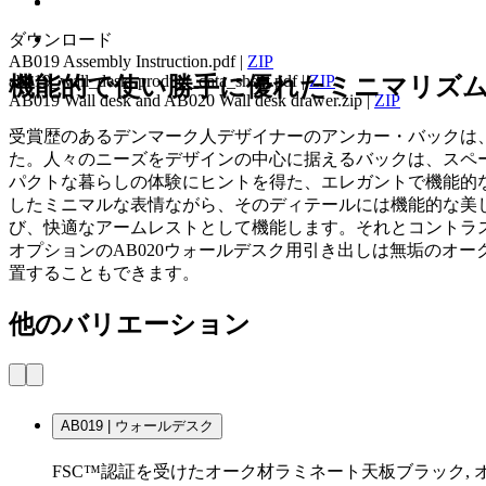
ダウンロード
AB019 Assembly Instruction.pdf
|
ZIP
ab019_wall_desk_product_data_sheet.pdf
|
ZIP
機能的で使い勝手に優れたミニマリズ
AB019 Wall desk and AB020 Wall desk drawer.zip
|
ZIP
受賞歴のあるデンマーク人デザイナーのアンカー・バックは
た。人々のニーズをデザインの中心に据えるバックは、スペ
パクトな暮らしの体験にヒントを得た、エレガントで機能的な
したミニマルな表情ながら、そのディテールには機能的な美
び、快適なアームレストとして機能します。それとコントラ
オプションのAB020ウォールデスク用引き出しは無垢のオ
置することもできます。
他のバリエーション
AB019 | ウォールデスク
FSC™認証を受けたオーク材ラミネート天板ブラック, 