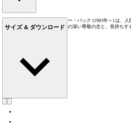
デザイナー兼家具職人のアンカー・バック (1983年～) 
サイズ & ダウンロード
人技と入念に考えられた機能への深い尊敬の念と、長持ちす
詳しく見る Anker Bak