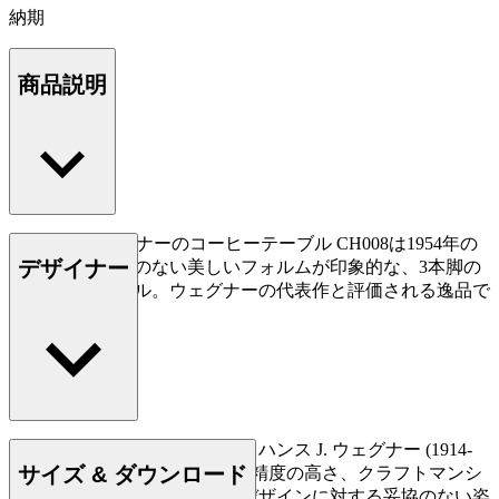
納期
商品説明
ハンス J. ウェグナーのコーヒーテーブル CH008は1954年の
デザイナー
デザイン。無駄のない美しいフォルムが印象的な、3本脚の
コーヒーテーブル。ウェグナーの代表作と評価される逸品で
す。
もっと読む
デンマークの家具デザイナー、ハンス J. ウェグナー (1914-
サイズ & ダウンロード
2007) は、家具づくりにおける精度の高さ、クラフトマンシ
ップに対する優れた洞察力、デザインに対する妥協のない姿