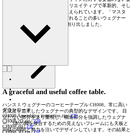
勢で知られており、史上最もクリエイティブで革新的、そし
て多作なデザイナーの一人に数えられています。「マスタ
ー・オブ・ザ・チェア」と呼ばれることの多いウェグナー
は、生涯で約500点もの椅子を創り出しました。
詳しく見る Hans J. Wegner
A graceful and useful coffee table.
ハンス J. ウェグナーのコーヒーテーブル CH008。常に高い
ダウンロード
完成度を追求したウェグナーの典型的なデザインです。 目
CH008 Assembling instruction.zip
|
ZIP
立たない部分をより重視し、構造部分を強調したウェグナ
CH008 2D.zip
|
ZIP
ー。3本の脚を接合するための見えないフレームにも天板と
CH008.zip
|
ZIP
同様の時間と努力を注いでデザインしています。その結果と
CH008 3D.zip
|
ZIP