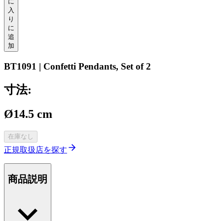
に
入
り
に
追
加
BT1091 | Confetti Pendants, Set of 2
寸法:
Ø14.5 cm
在庫なし
正規取扱店を探す
商品説明