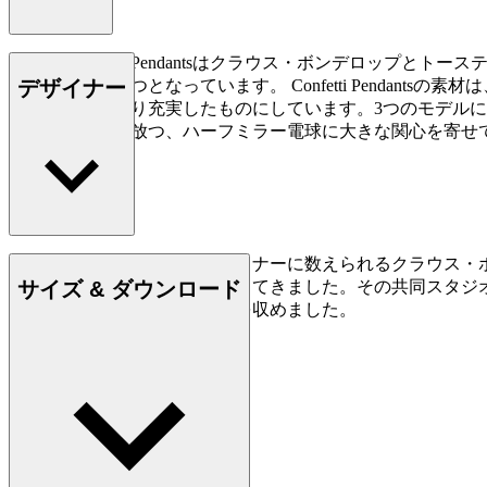
BT1091 Confetti Pendantsはクラウス・ボン
デザイナー
明シリーズの一つとなっています。 Confetti Penda
にシリーズをより充実したものにしています。3つのモデル
せ、光を空間に放つ、ハーフミラー電球に大きな関心を寄せて
最も多作なポストモダンデザイナーに数えられるクラウス・ボンデル
サイズ & ダウンロード
で、あらゆるものに足跡を残してきました。その共同スタジオ「Torsten
まざまなプロジェクトで成功を収めました。
詳しく見る Thorup & Bonderup