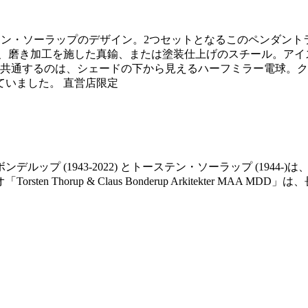
デロップとトーステン・ソーラップのデザイン。2つセットとなるこのペン
ntsの素材は、磨き加工を施した真鍮、または塗装仕上げのスチール
に共通するのは、シェードの下から見えるハーフミラー電球。
いました。 直営店限定
ップ (1943-2022) とトーステン・ソーラップ (194
 Thorup & Claus Bonderup Arkitekter M