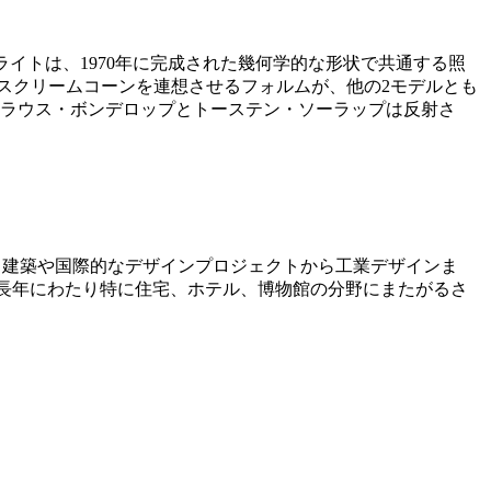
ダントライトは、1970年に完成された幾何学的な形状で共通する照
。アイスクリームコーンを連想させるフォルムが、他の2モデルとも
クラウス・ボンデロップとトーステン・ソーラップは反射さ
4-)は、建築や国際的なデザインプロジェクトから工業デザインま
AA MDD」は、長年にわたり特に住宅、ホテル、博物館の分野にまたがるさ