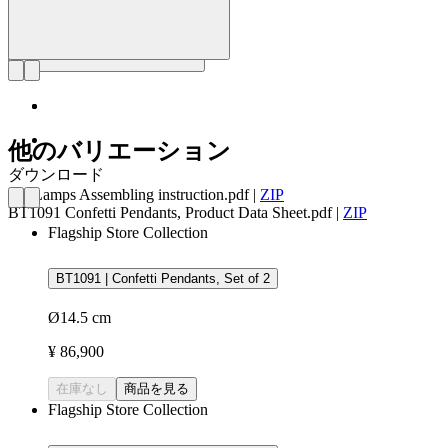
他のバリエーション
ダウンロード
BT Lamps Assembling instruction.pdf
|
ZIP
BT1091 Confetti Pendants, Product Data Sheet.pdf
|
ZIP
Flagship Store Collection
BT1091 | Confetti Pendants, Set of 2
Ø14.5 cm
¥ 86,900
在庫なし
商品を見る
Flagship Store Collection