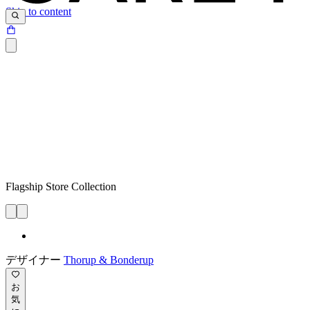
Skip to content
Flagship Store Collection
デザイナー
Thorup & Bonderup
お
気