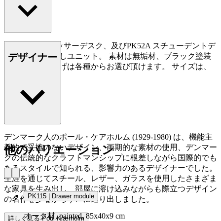
PK52 プロフェッサーデスク、及びPK52A スチューデントデ
デザイナー
スク用の引き出しユニット。 素材は無垢材、ブラック塗装
をはじめ、仕上げは各種からお選び頂けます。 サイズは、
40ｘ9ｘ85㎝。
デンマーク人のポール・ケアホルム (1929-1980) は、機能主
義的で妥協のないデザイン、画期的な素材の使用、デンマー
他のバリエーション
クの伝統的なクラフトマンシップに根差しながら国際的でも
あるスタイルで知られる、影響力のあるデザイナーでした。
生涯を通じてスチール、レザー、ガラスを使用したさまざま
な家具を生み出し、部屋に溶け込みながらも際立つデザイン
PK115 | Drawer module
の名作を少なからず世に送り出しました。
オーク材, painted, 85x40x9 cm
詳しく見る Poul Kjærholm