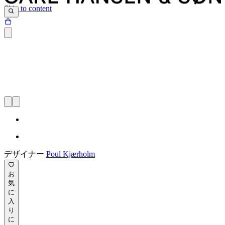
Skip to content
デザイナー
Poul Kjærholm
お
気
に
入
り
に