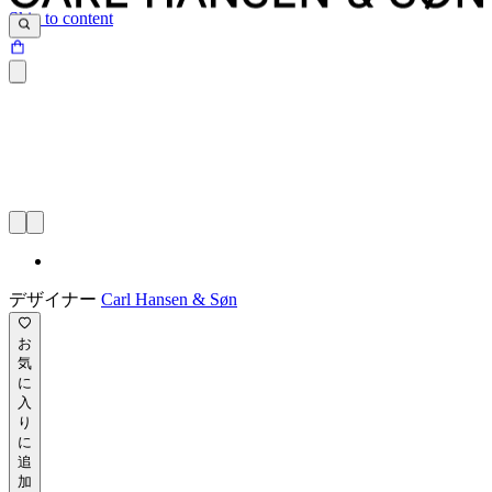
Skip to content
デザイナー
Carl Hansen & Søn
お
気
に
入
り
に
追
加