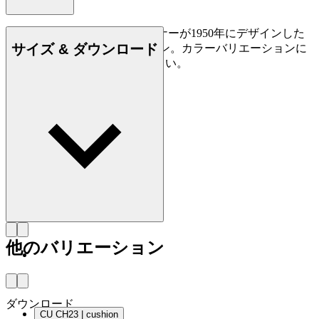
CU CH23は、ハンス J. ウェグナーが1950年にデザインした
サイズ & ダウンロード
椅子、CH23用の革製クッション。カラーバリエーションに
富む皮革各種からお選びください。
他のバリエーション
ダウンロード
CU CH23 | cushion