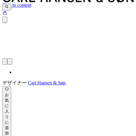
Skip to content
デザイナー
Carl Hansen & Søn
お
気
に
入
り
に
追
加