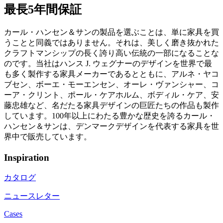
最長5年間保証
カール・ハンセン＆サンの製品を選ぶことは、単に家具を買
うことと同義ではありません。それは、美しく磨き抜かれた
クラフトマンシップの長く誇り高い伝統の一部になることな
のです。当社はハンス J. ウェグナーのデザインを世界で最
も多く製作する家具メーカーであるとともに、アルネ・ヤコ
ブセン、ボーエ・モーエンセン、オーレ・ヴァンシャー、コ
ーア・クリント、ポール・ケアホルム、ボディル・ケア、安
藤忠雄など、名だたる家具デザインの巨匠たちの作品も製作
しています。100年以上にわたる豊かな歴史を誇るカール・
ハンセン＆サンは、デンマークデザインを代表する家具を世
界中で販売しています。
Inspiration
カタログ
ニュースレター
Cases