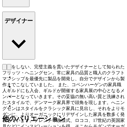
デザイナー
妥協をしない、完璧主義を貫いたデザイナーとして知られた
フリッツ・へニングセン。常に家具の品質と職人のクラフト
マンシップを最優先に製品を開発し、自分でデザインから製
作までこなしていました。 また、コペンハーゲンの家具職
人ギルドにも入会、ギルドが開催する家具展の中心となるメ
ンバーとなっていきます。その妥協の無い高い質と洗練され
たスタイルで、デンマーク家具界で頭角を現します。へニン
グセンはスタイルをクラシック家具に見出し、それをよりモ
ダンに、よりオーガニックにリデザインした家具を数多く発
他のバリエーション
表しています。フレンチ帝政様式、ロココ、17世紀の英国家
具などにインスピレーションを得、そこからモダンでオーガ