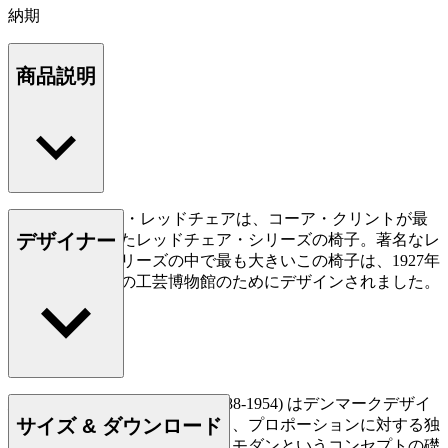
納期
商品説明
KK37580 ラージ・レッドチェアは、コーア・クリントが最
デザイナー
初にデザインしたレッドチェア・シリーズの椅子。著名なレ
ッドチェア・シリーズの中で最も大きいこの椅子は、1927年
コペンハーゲンの工芸博物館のためにデザインされました。
もっと読む
建築家のコーア・クリント (1888-1954) はデンマークデザイ
サイズ & ダウンロード
ンを導く光のような存在であり、プロポーションに対する独
自の理解によって、デンマークモダンというコンセプトの礎