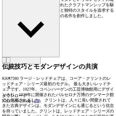
を築きました。上質な素材と優れたクラフトマンシップを駆
使し、明確で論理的なデザインと独特のスタイルを追求する
中で、デザインを重視した数々の名作を創作しました。
詳しく見る Kaare Klint
伝統技巧とモダンデザインの共演
KK37580 ラージ・レッドチェアは、コーア・クリントのレ
ッドチェア・シリーズ最初のモデル。 最も大きいレッドチ
ェアです。1927年、コペンハーゲンの工芸博物館用にデザイ
ンされ、1929年に開催されたバルセロナ万博のデンマーク館
ダウンロード
でも使用されました。 クリントは、人々に長い間愛されて
KK37580-2D.zip
|
ZIP
きた古典デザインは、モダンデザインにも通じるという信念
を持っていました。クリントは、レッドチェア・シリーズの