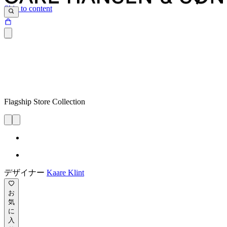
Skip to content
Flagship Store Collection
デザイナー
Kaare Klint
お
気
に
入