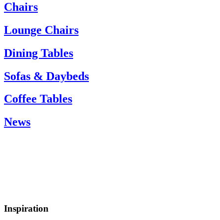
If you need help, please contact customer service via:
Chairs
Tel.: +45 66 12 14 04
info@carlhansen.dk
Lounge Chairs
Dining Tables
Sofas & Daybeds
Coffee Tables
News
Inspiration