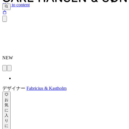
Skip to content
NEW
デザイナー
Fabricius & Kastholm
お
気
に
入
り
に