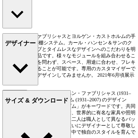
プレーベン・ファブリシャスとヨルゲン・カストホルムの手
デザイナー
による、FK63書棚システム。カール・ハンセン＆サンのク
ラフトマンシップとタイムレスなデザインへのこだわりを明
白に反映した製品です。様々なモジュールを組み合わせるこ
とによって場所を問わず、スペース、用途に合わせ、フレキ
シブルに使用することが可能です。専用のカスタマイザーで
ご自身の書棚をデザインしてみませんか。 2021年6月頃展示
開始予定です。
デンマークの建築家、プレーベン・ファブリシャス (1931–
もっと読む
サイズ & ダウンロード
1984) とヨルゲン・カストホルム (1931–2007) のデザイン
は、「機能性」と「ミニマリズム」がキーワードです。共同
でデザイン活動を行った二人は、世界的に有名な家具や照明
のデザインを生み出しました。二人は職人として異なるバッ
クグラウンドを持ちながら、互いにデザイナーとして尊敬し
合い、共にデザインを生み出す中で独自のスタイルを育んで