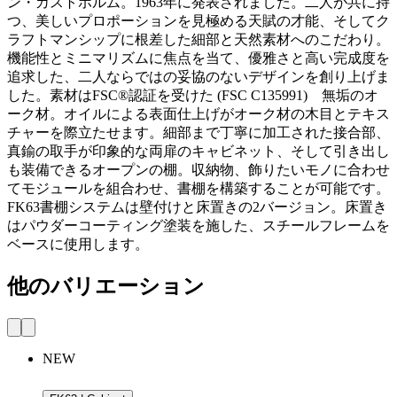
ン・カストホルム。1963年に発表されました。二人が共に持
つ、美しいプロポーションを見極める天賦の才能、そしてク
ラフトマンシップに根差した細部と天然素材へのこだわり。
機能性とミニマリズムに焦点を当て、優雅さと高い完成度を
追求した、二人ならではの妥協のないデザインを創り上げま
した。素材はFSC®認証を受けた (FSC C135991) 無垢のオ
ーク材。オイルによる表面仕上げがオーク材の木目とテキス
チャーを際立たせます。細部まで丁寧に加工された接合部、
真鍮の取手が印象的な両扉のキャビネット、そして引き出し
も装備できるオープンの棚。収納物、飾りたいモノに合わせ
てモジュールを組合わせ、書棚を構築することが可能です。
FK63書棚システムは壁付けと床置きの2バージョン。床置き
はパウダーコーティング塗装を施した、スチールフレームを
ベースに使用します。
他のバリエーション
NEW