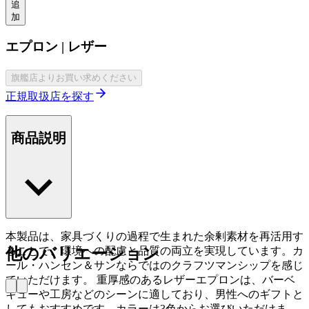
追
加
エプロン | レザー
旗艦店よりお買い求めください
正規取扱店を探す
商品説明
本製品は、家具づくりの過程で生まれた余剰素材を再活用す
ることで、環境への配慮と品質の両立を実現しています。カ
他のバリエーション
ール・ハンセン＆サンならではのクラフツマンシップを感じ
ていただけます。 重厚感のあるレザーエプロンは、バーベ
キューや工房などのシーンに適しており、男性へのギフトと
してもおすすめです。カラーは3色からお選びいただけま