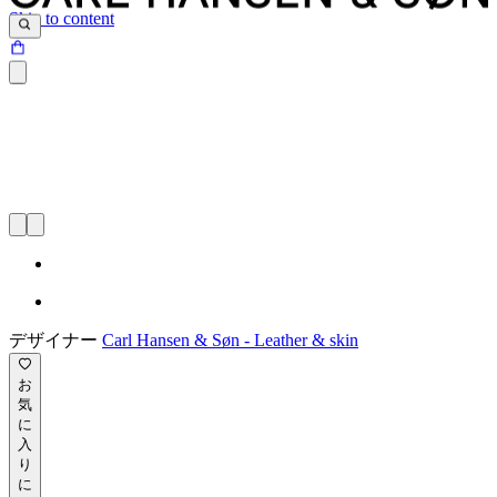
Skip to content
デザイナー
Carl Hansen & Søn - Leather & skin
お
気
に
入
り
に