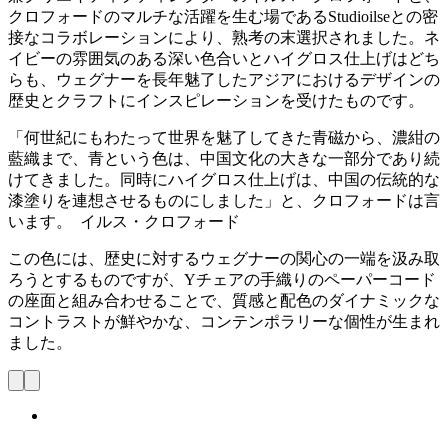
クロフォードのマルチな活躍を生む場であるStudioilseとの密
接なコラボレーションにより、熟考の末選択されました。ネ
イビーの雰囲気のある深い色合いとハイグロス仕上げはどち
らも、ウェグナーを長年魅了したアジアにおけるデザインの
歴史とクラフトにインスピレーションを受けたものです。
「何世紀にもわたって世界を魅了してきた青磁から、濃紺の
藍織まで、青という色は、中国文化の大きな一部分であり続
けてきました。同時にハイグロス仕上げは、中国の伝統的な
漆塗りを連想させるものにしました」と、クロフォードは言
います。 イルス・クロフォード
この色には、歴史に対するウェグナーの関心の一端を汲み取
ろうとするものですが、Yチェアの手織りのペーパーコード
の座面と組み合わせることで、質感と配色のダイナミックな
コントラストが鮮やかな、コンテンポラリーな個性が生まれ
ました。