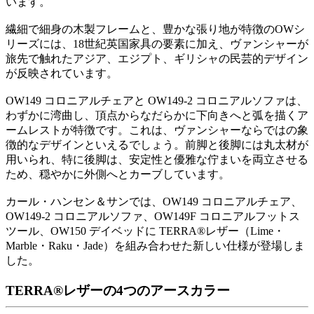
います。
繊細で細身の木製フレームと、豊かな張り地が特徴のOWシ
リーズには、18世紀英国家具の要素に加え、ヴァンシャーが
旅先で触れたアジア、エジプト、ギリシャの民芸的デザイン
が反映されています。
OW149 コロニアルチェアと OW149-2 コロニアルソファは、
わずかに湾曲し、頂点からなだらかに下向きへと弧を描くア
ームレストが特徴です。これは、ヴァンシャーならではの象
徴的なデザインといえるでしょう。前脚と後脚には丸太材が
用いられ、特に後脚は、安定性と優雅な佇まいを両立させる
ため、穏やかに外側へとカーブしています。
カール・ハンセン＆サンでは、OW149 コロニアルチェア、
OW149-2 コロニアルソファ、OW149F コロニアルフットス
ツール、OW150 デイベッドに TERRA®レザー（Lime・
Marble・Raku・Jade）を組み合わせた新しい仕様が登場しま
した。
TERRA®レザーの4つのアースカラー