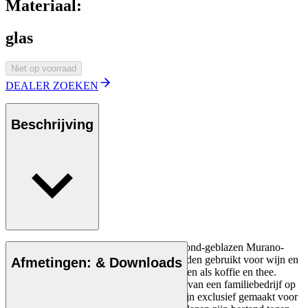
Materiaal:
glas
Niet op voorraad
DEALER ZOEKEN
Beschrijving
Nason Moretti multi-glass (glazen) van mond-geblazen Murano-
kristalglas. 4 stuks De glazen kunnen worden gebruikt voor wijn en
Afmetingen: & Downloads
sterke drank, maar ook voor warme dranken als koffie en thee.
Nason Moretti is een Italiaanse glasblazer van een familiebedrijf op
Murano Island voor Venetië. De glazen zijn exclusief gemaakt voor