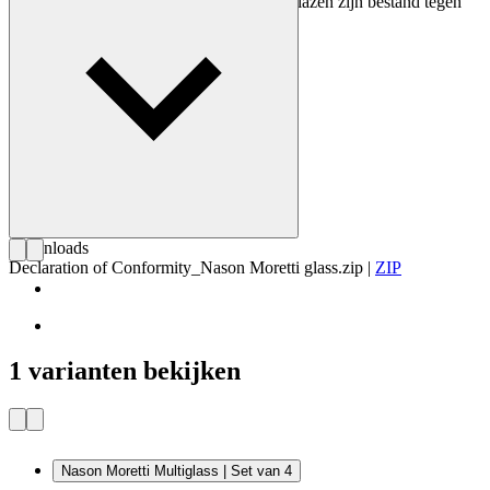
Carl Hansen & Søn Flagship Stores. De glazen zijn bestand tegen
max. 40° C in een vaatwasser.
Downloads
Declaration of Conformity_Nason Moretti glass.zip
|
ZIP
1 varianten bekijken
Nason Moretti Multiglass | Set van 4