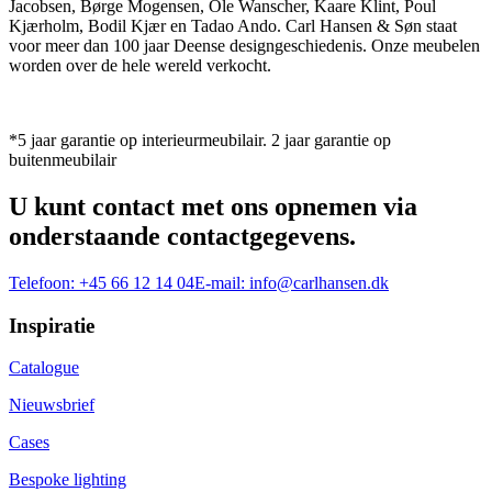
Jacobsen, Børge Mogensen, Ole Wanscher, Kaare Klint, Poul
Kjærholm, Bodil Kjær en Tadao Ando. Carl Hansen & Søn staat
voor meer dan 100 jaar Deense designgeschiedenis. Onze meubelen
worden over de hele wereld verkocht.
*5 jaar garantie op interieurmeubilair. 2 jaar garantie op
buitenmeubilair
U kunt contact met ons opnemen via
onderstaande contactgegevens.
Telefoon:
+45 66 12 14 04
E-mail:
info@carlhansen.dk
Inspiratie
Catalogue
Nieuwsbrief
Cases
Bespoke lighting