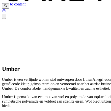
Skip to content
Umber
Umber is een verfijnde wollen stof ontworpen door Luisa Allegri voor
gemêleerde kleur, geïnspireerd op en vernoemd naar het aardse bruine
Umber. De comfortabele, handgemaakte kwaliteit en zachte esthetiek is
Umber is gemaakt van een mix van wol en polyamide van topkwaliteit, 
synthetische polyamide en voldoet aan strenge eisen. Wol biedt uitzond
biedt.