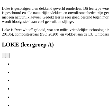
Loke is gecorrigeerd en dekkend geverfd runderleer. Dit leertype word
is geschuurd en alle natuurlijke vlekken en onvolkomenheden zijn gem
met een natuurlijk gevoel. Gedekt leer is zeer goed bestand tegen m
wordt blootgesteld aan veel gebruik en slijtage.
Loke is ”wet white” gelooid, wat een milieuvriendelijke technologie is
20136), composteerbaar (ISO 20200) en voldoet aan de EU Ontboss
LOKE (leergroep A)