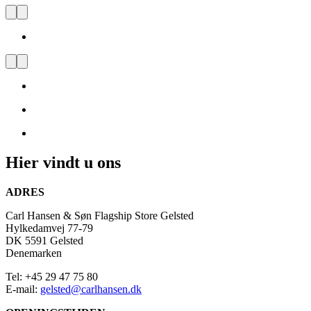
Carl Hansen & Søn Flagship
Store Gelsted
Bezoek
ons
en
laat
u
inspireren
door
Hier vindt u ons
Deens
Design
ADRES
Carl Hansen & Søn Flagship Store Gelsted
Hylkedamvej 77-79
DK 5591 Gelsted
Denemarken
Tel: +45 29 47 75 80
E-mail:
gelsted@carlhansen.dk