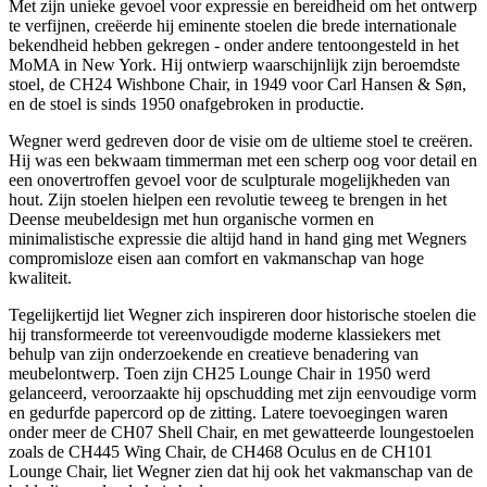
Met zijn unieke gevoel voor expressie en bereidheid om het ontwerp
te verfijnen, creëerde hij eminente stoelen die brede internationale
bekendheid hebben gekregen - onder andere tentoongesteld in het
MoMA in New York. Hij ontwierp waarschijnlijk zijn beroemdste
stoel, de CH24 Wishbone Chair, in 1949 voor Carl Hansen & Søn,
en de stoel is sinds 1950 onafgebroken in productie.
Wegner werd gedreven door de visie om de ultieme stoel te creëren.
Hij was een bekwaam timmerman met een scherp oog voor detail en
een onovertroffen gevoel voor de sculpturale mogelijkheden van
hout. Zijn stoelen hielpen een revolutie teweeg te brengen in het
Deense meubeldesign met hun organische vormen en
minimalistische expressie die altijd hand in hand ging met Wegners
compromisloze eisen aan comfort en vakmanschap van hoge
kwaliteit.
Tegelijkertijd liet Wegner zich inspireren door historische stoelen die
hij transformeerde tot vereenvoudigde moderne klassiekers met
behulp van zijn onderzoekende en creatieve benadering van
meubelontwerp. Toen zijn CH25 Lounge Chair in 1950 werd
gelanceerd, veroorzaakte hij opschudding met zijn eenvoudige vorm
en gedurfde papercord op de zitting. Latere toevoegingen waren
onder meer de CH07 Shell Chair, en met gewatteerde loungestoelen
zoals de CH445 Wing Chair, de CH468 Oculus en de CH101
Lounge Chair, liet Wegner zien dat hij ook het vakmanschap van de