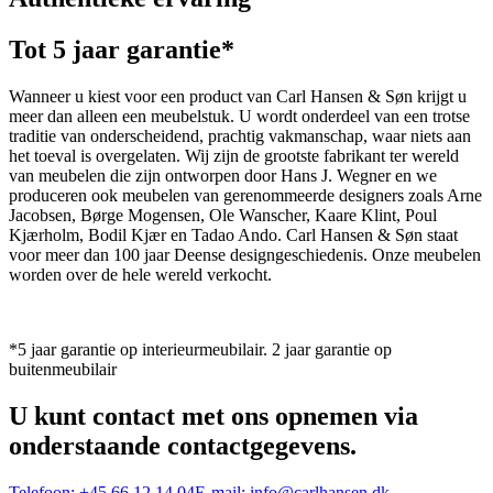
Tot 5 jaar garantie*
Wanneer u kiest voor een product van Carl Hansen & Søn krijgt u
meer dan alleen een meubelstuk. U wordt onderdeel van een trotse
traditie van onderscheidend, prachtig vakmanschap, waar niets aan
het toeval is overgelaten. Wij zijn de grootste fabrikant ter wereld
van meubelen die zijn ontworpen door Hans J. Wegner en we
produceren ook meubelen van gerenommeerde designers zoals Arne
Jacobsen, Børge Mogensen, Ole Wanscher, Kaare Klint, Poul
Kjærholm, Bodil Kjær en Tadao Ando. Carl Hansen & Søn staat
voor meer dan 100 jaar Deense designgeschiedenis. Onze meubelen
worden over de hele wereld verkocht.
*5 jaar garantie op interieurmeubilair. 2 jaar garantie op
buitenmeubilair
U kunt contact met ons opnemen via
onderstaande contactgegevens.
Telefoon:
+45 66 12 14 04
E-mail:
info@carlhansen.dk