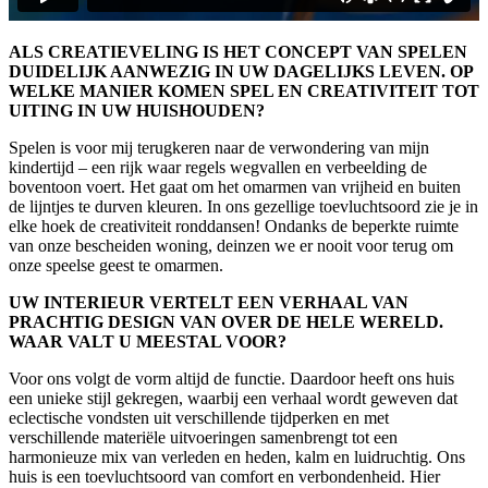
ALS CREATIEVELING IS HET CONCEPT VAN SPELEN
DUIDELIJK AANWEZIG IN UW DAGELIJKS LEVEN. OP
WELKE MANIER KOMEN SPEL EN CREATIVITEIT TOT
UITING IN UW HUISHOUDEN?
Spelen is voor mij terugkeren naar de verwondering van mijn
kindertijd – een rijk waar regels wegvallen en verbeelding de
boventoon voert. Het gaat om het omarmen van vrijheid en buiten
de lijntjes te durven kleuren. In ons gezellige toevluchtsoord zie je in
elke hoek de creativiteit ronddansen! Ondanks de beperkte ruimte
van onze bescheiden woning, deinzen we er nooit voor terug om
onze speelse geest te omarmen.
UW INTERIEUR VERTELT EEN VERHAAL VAN
PRACHTIG DESIGN VAN OVER DE HELE WERELD.
WAAR VALT U MEESTAL VOOR?
Voor ons volgt de vorm altijd de functie. Daardoor heeft ons huis
een unieke stijl gekregen, waarbij een verhaal wordt geweven dat
eclectische vondsten uit verschillende tijdperken en met
verschillende materiële uitvoeringen samenbrengt tot een
harmonieuze mix van verleden en heden, kalm en luidruchtig. Ons
huis is een toevluchtsoord van comfort en verbondenheid. Hier