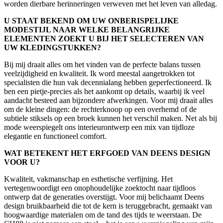
worden dierbare herinneringen verweven met het leven van alledag.
U STAAT BEKEND OM UW ONBERISPELIJKE
MODESTIJL NAAR WELKE BELANGRIJKE
ELEMENTEN ZOEKT U BIJ HET SELECTEREN VAN
UW KLEDINGSTUKKEN?
Bij mij draait alles om het vinden van de perfecte balans tussen
veelzijdigheid en kwaliteit. Ik word meestal aangetrokken tot
specialisten die hun vak decennialang hebben geperfectioneerd. Ik
ben een pietje-precies als het aankomt op details, waarbij ik veel
aandacht besteed aan bijzondere afwerkingen. Voor mij draait alles
om de kleine dingen: de rechterknoop op een overhemd of de
subtiele stiksels op een broek kunnen het verschil maken. Net als bij
mode weerspiegelt ons interieurontwerp een mix van tijdloze
elegantie en functioneel comfort.
WAT BETEKENT HET ERFGOED VAN DEENS DESIGN
VOOR U?
Kwaliteit, vakmanschap en esthetische verfijning. Het
vertegenwoordigt een onophoudelijke zoektocht naar tijdloos
ontwerp dat de generaties overstijgt. Voor mij belichaamt Deens
design bruikbaarheid die tot de kern is teruggebracht, gemaakt van
hoogwaardige materialen om de tand des tijds te weerstaan. De