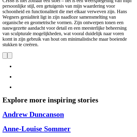
CH88 is niet zomaar een stoel – het is een weerspiegeling van mijn
persoonlijke stijl, een getuigenis van mijn waardering voor
schoonheid en functionaliteit die met elkaar verweven zijn. Hans
Wegners genialiteit ligt in zijn naadloze samensmelting van
organische en geometrische vormen. Zijn ontwerpen tonen een
nauwgezette aandacht voor detail en een meesterlijke beheersing
van sculpturale mogelijkheden, wat vooral duidelijk naar voren
komt in zijn gebruik van hout om minimalistische maar boeiende
stukken te creëren.
Explore more inspiring stories
Andrew Duncanson
Anne-Louise Sommer