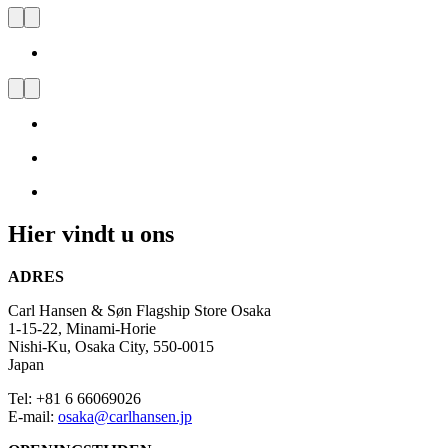
Carl Hansen & Søn Flagship
Store Osaka
Bezoek
ons
en
laat
u
inspireren
door
Hier vindt u ons
Deens
Design
ADRES
Carl Hansen & Søn Flagship Store Osaka
1-15-22, Minami-Horie
Nishi-Ku, Osaka City, 550-0015
Japan
Tel: +81 6 66069026
E-mail:
osaka@carlhansen.jp